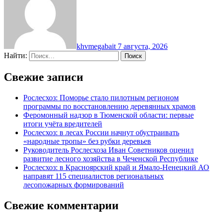
khvmegabait
7 августа, 2026
Найти:
Свежие записи
Рослесхоз: Поморье стало пилотным регионом
программы по восстановлению деревянных храмов
Феромонный надзор в Тюменской области: первые
итоги учёта вредителей
Рослесхоз: в лесах России начнут обустраивать
«народные тропы» без рубки деревьев
Руководитель Рослесхоза Иван Советников оценил
развитие лесного хозяйства в Чеченской Республике
Рослесхоз: в Красноярский край и Ямало-Ненецкий АО
направят 115 специалистов региональных
лесопожарных формирований
Свежие комментарии