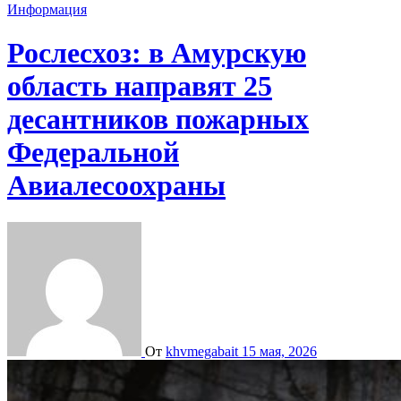
Информация
Рослесхоз: в Амурскую
область направят 25
десантников пожарных
Федеральной
Авиалесоохраны
От
khvmegabait
15 мая, 2026