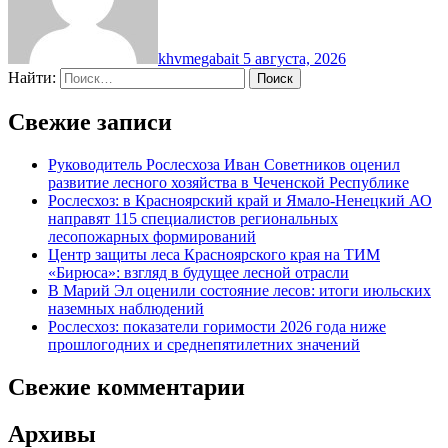
khvmegabait
5 августа, 2026
Найти:
Свежие записи
Руководитель Рослесхоза Иван Советников оценил
развитие лесного хозяйства в Чеченской Республике
Рослесхоз: в Красноярский край и Ямало-Ненецкий АО
направят 115 специалистов региональных
лесопожарных формирований
Центр защиты леса Красноярского края на ТИМ
«Бирюса»: взгляд в будущее лесной отрасли
В Марий Эл оценили состояние лесов: итоги июльских
наземных наблюдений
Рослесхоз: показатели горимости 2026 года ниже
прошлогодних и среднепятилетних значений
Свежие комментарии
Архивы