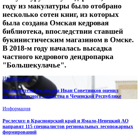
году из макулатуры было отобрано
несколько сотен книг, из которых
была создана Омская кедровая
библиотека, впоследствии ставшей
букинистическим магазином в Омске.
В 2018-м году началась высадка
частного кедрового дендропарка
"Большекулачье".
Информация
Руководитель Рослесхоза Иван Советников оценил
развитие лесного хозяйства в Чеченской Республике
Информация
Рослесхоз: в Красноярский край и Ямало-Ненецкий АО
направят 115 специалистов региональных лесопожарных
формирований