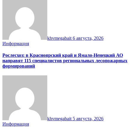
khvmegabait
6 августа, 2026
Информация
Рослесхоз: в Красноярский край и Ямало-Ненецкий АО
направят 115 специалистов региональных лесопожарных
формирований
khvmegabait
5 августа, 2026
Информация