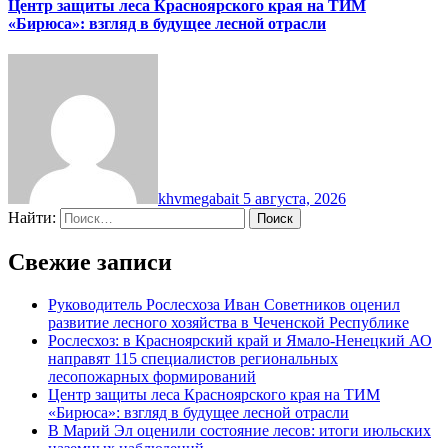
Центр защиты леса Красноярского края на ТИМ
«Бирюса»: взгляд в будущее лесной отрасли
khvmegabait
5 августа, 2026
Найти:
Свежие записи
Руководитель Рослесхоза Иван Советников оценил
развитие лесного хозяйства в Чеченской Республике
Рослесхоз: в Красноярский край и Ямало-Ненецкий АО
направят 115 специалистов региональных
лесопожарных формирований
Центр защиты леса Красноярского края на ТИМ
«Бирюса»: взгляд в будущее лесной отрасли
В Марий Эл оценили состояние лесов: итоги июльских