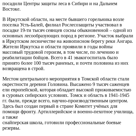
посадили Центры защиты леса в Сибири и на Дальнем
Востоке.
В Иркутской области, на месте бывшего горельника возле
поселка Усть-Балей, филиал Рослесозащиты участвовал в
посадке 19-ти тысяч сеянцев сосны обыкновенной – одной из
основных лесообразующих пород в регионе. Участок выбрали
в Иркутском лесничестве на живописном берегу реки Ангара.
Жители Иркутска и области проявили в годы войны
массовый трудовой героизм, в том числе, по лечению и
реабилитации бойцов. Всего в 41 эвакогоспиталь было
принято более 100 тысяч раненых, и почти половина из них
возвращена в строй.
Местом центрального мероприятия в Томской области стали
окрестности деревни Головина. Высажено 9 тысяч саженцев
ели европейской, которая обладает высокой приживаемостью
в суровых сибирских условиях. Томск и область в 1941-1945
гг. были, прежде всего, научно-производственным центром.
Здесь был создан первый в стране Комитет учёных для
помощи фронту. Артиллерийское и военно-пехотное училища,
а также
снайперская школа, готовили профессиональные боевые
резервы.