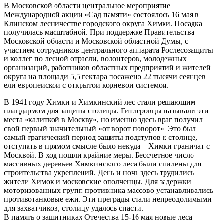
В Московской области центральное мероприятие
Международной акции «Сад памяти» состоялось
16 мая в
Клинском лесничестве городского округа Химки. Посадка
получилась масштабной. При поддержке Правительства
Московской области и Московской областной Думы, с
участием сотрудников центрального аппарата Рослесозащиты
и коллег по лесной отрасли, волонтеров, молодежных
организаций, работников областных предприятий и жителей
округа на площади 5,5 гектара посажено 22 тысячи сеянцев
ели европейской с открытой корневой системой.
В 1941 году Химки и Химкинский лес стали решающим
плацдармом для защиты столицы. Гитлеровцы называли эти
места «калиткой в Москву», но именно здесь враг получил
свой первый значительный «от ворот поворот». Это был
самый трагический период защиты подступов к столице,
отступать в прямом смысле было некуда – Химки граничат с
Москвой. В ход пошли крайние меры. Бессчетное число
массивных деревьев Химкинского леса были спилены для
строительства укреплений. День и ночь здесь трудились
жители Химок и московские ополченцы. Для задержки
моторизованных групп противника массово устанавливались
противотанковые ежи. Эти преграды стали непреодолимыми
для захватчиков, столицу удалось спасти.
В память о защитниках Отечества 15-16 мая новые леса