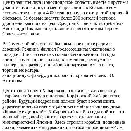
Центр защиты леса Новосибирской области, вместе с другими
участниками акции, на месте прогалины в Колыванском
лесничестве высадил 4800 сеянцев кедра с открытой корневой
системой. За боевые заслуги более 200 жителей региона
удостоены высших наград. Среди них – лётчик-истребитель
Александр Покрышкин, ставший первым трижды Героем
Советского Союза.
В Тюменской области, на бывшем горельнике рядом с
деревней Речкина, филиал Рослесозащиты участвовал в
посадке 33 тысяч сеянцев сосны обыкновенной. В годы
войны Тюмень производила, в том числе, бесшумные
планеры для разведки и заброски партизан в тыл врага,
торпедные катера,
авиационную фанеру, уникальный «крылатый танк» О.
Антонова.
Центр защиты леса Хабаровского края высаживал сосну
кедровую сибирскую в поселке Корфовский Хабаровского
района. Будущий кедровник должен будет восстановить
утраченное экологическое равновесие вблизи заповедника
«Большехехцирский». Хабаровский край в годы войны – это
мощный трудовой фронт и форпост в сдерживании
милитаристской Японии. Здесь строили корабли, подводные
лодки, знаменитые штурмовики и бомбардировщики «ИЛ»,