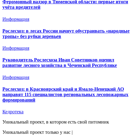
Феромонный надзор в Тюменской области: первые итоги
учёта вредителей
Информация
Рослесхоз: в лесах России начнут обустраивать «народные
тропы» без рубки деревьев
Информация
Руководитель Рослесхоза Иван Советников оценил
развитие лесного хозяйства в Чеченской Республике
Информация
Рослесхоз: в Красноярский край и Ямало-Ненецкий АО
направят 115 специалистов региональных лесопожарных
формирований
Кедротека
Уникальный проект, в котором есть свой питомник
Уникальный проект только у нас
|