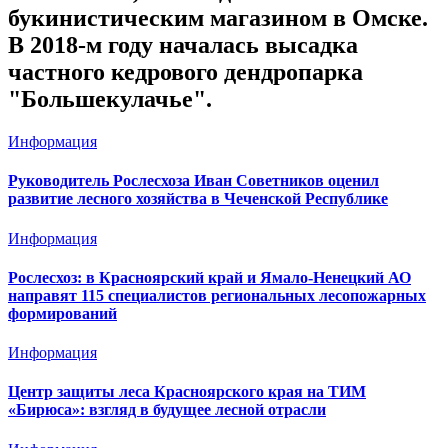
букинистическим магазином в Омске.
В 2018-м году началась высадка
частного кедрового дендропарка
"Большекулачье".
Информация
Руководитель Рослесхоза Иван Советников оценил
развитие лесного хозяйства в Чеченской Республике
Информация
Рослесхоз: в Красноярский край и Ямало-Ненецкий АО
направят 115 специалистов региональных лесопожарных
формирований
Информация
Центр защиты леса Красноярского края на ТИМ
«Бирюса»: взгляд в будущее лесной отрасли