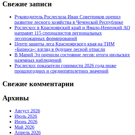
Свежие записи
Руководитель Рослесхоза Иван Советников оценил
развитие лесного хозяйства в Чеченской Республике
Рослесхоз: в Красноярский край и Ямало-Ненецкий АО
направят 115 специалистов региональных
лесопожарных формирований
Центр защиты леса Красноярского края на ТИМ
«Бирюса»: взгляд в будущее лесной отрасли
В Марий Эл оценили состояние лесов: итоги июльских
наземных наблюдений
Рослесхоз: показатели горимости 2026 года ниже
прошлогодних и среднепятилетних значений
Свежие комментарии
Архивы
Август 2026
Июль 2026
Июнь 2026
Май 2026
Апрель 2026