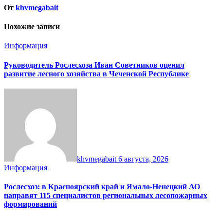
От
khvmegabait
Похожие записи
Информация
Руководитель Рослесхоза Иван Советников оценил
развитие лесного хозяйства в Чеченской Республике
khvmegabait
6 августа, 2026
Информация
Рослесхоз: в Красноярский край и Ямало-Ненецкий АО
направят 115 специалистов региональных лесопожарных
формирований