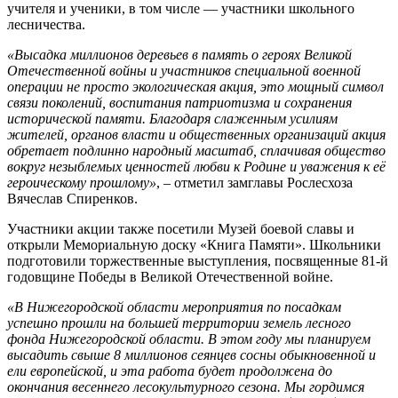
учителя и ученики, в том числе — участники школьного
лесничества.
«Высадка миллионов деревьев в память о героях Великой
Отечественной войны и участников специальной военной
операции не просто экологическая акция, это мощный символ
связи поколений, воспитания патриотизма и сохранения
исторической памяти. Благодаря слаженным усилиям
жителей, органов власти и общественных организаций акция
обретает подлинно народный масштаб, сплачивая общество
вокруг незыблемых ценностей любви к Родине и уважения к её
героическому прошлому»
, – отметил замглавы Рослесхоза
Вячеслав Спиренков.
Участники акции также посетили Музей боевой славы и
открыли Мемориальную доску «Книга Памяти». Школьники
подготовили торжественные выступления, посвященные 81‑й
годовщине Победы в Великой Отечественной войне.
«В Нижегородской области мероприятия по посадкам
успешно прошли на большей территории земель лесного
фонда Нижегородской области. В этом году мы планируем
высадить свыше 8 миллионов сеянцев сосны обыкновенной и
ели европейской, и эта работа будет продолжена до
окончания весеннего лесокультурного сезона. Мы гордимся