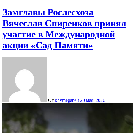
Замглавы Рослесхоза
Вячеслав Спиренков принял
участие в Международной
акции «Сад Памяти»
От
khvmegabait
20 мая, 2026