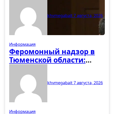
регионом программы по
восстановлению
khvmegabait
7 августа, 2026
деревянных храмов
Информация
Феромонный надзор в
Тюменской области:
первые итоги учёта
вредителей
khvmegabait
7 августа, 2026
Информация