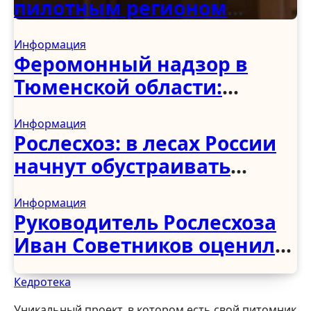
пилотным регионом
программы по
Информация
восстановлению
Феромонный надзор в
деревянных храмов
Тюменской области:
первые итоги учёта
Информация
вредителей
Рослесхоз: в лесах России
начнут обустраивать
«народные тропы» без
Информация
рубки деревьев
Руководитель Рослесхоза
Иван Советников оценил
развитие лесного
Кедротека
хозяйства в Чеченской
Уникальный проект, в котором есть свой питомник