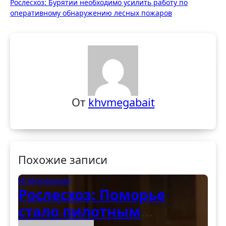
Рослесхоз: Бурятии необходимо усилить работу по
записям
оперативному обнаружению лесных пожаров
От
khvmegabait
Похожие записи
Информация
Рослесхоз: Поморье
стало пилотным