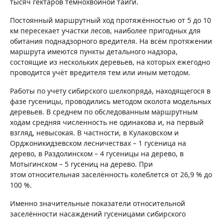
тысяч гектаров темнохвойной тайги.
Постоянный маршрутный ход протяжённостью от 5 до 10
км пересекает участки лесов, наиболее пригодных для
обитания поднадзорного вредителя. На всём протяжении
маршрута имеются пункты детального надзора,
состоящие из нескольких деревьев, на которых ежегодно
проводится учёт вредителя тем или иным методом.
Работы по учету сибирского шелкопряда, находящегося в
фазе гусеницы, проводились методом околота модельных
деревьев. В среднем по обследованным маршрутным
ходам средняя численность не одинакова и, на первый
взгляд, невысокая. В частности, в Кулаковском и
Орджоникидзевском лесничествах – 1 гусеница на
дерево, в Раздолинском – 4 гусеницы на дерево, в
Мотыгинском – 5 гусениц на дерево. При
этом относительная заселённость колеблется от 26,9 % до
100 %.
Именно значительные показатели относительной
заселённости насаждений гусеницами сибирского