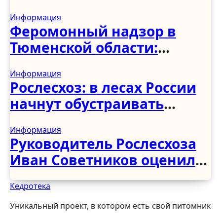
программы по
Информация
восстановлению
Феромонный надзор в
деревянных храмов
Тюменской области:
первые итоги учёта
Информация
вредителей
Рослесхоз: в лесах России
начнут обустраивать
«народные тропы» без
Информация
рубки деревьев
Руководитель Рослесхоза
Иван Советников оценил
развитие лесного
Кедротека
хозяйства в Чеченской
Республике
Уникальный проект, в котором есть свой питомник