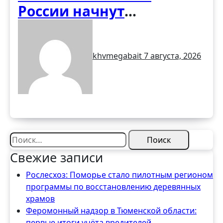
России начнут
обустраивать «народные
тропы» без рубки
khvmegabait
7 августа, 2026
деревьев
Найти:
Свежие записи
Рослесхоз: Поморье стало пилотным регионом
программы по восстановлению деревянных
храмов
Феромонный надзор в Тюменской области:
первые итоги учёта вредителей