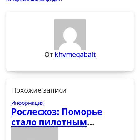
От
khvmegabait
Похожие записи
Информация
Рослесхоз: Поморье
стало пилотным
регионом программы по