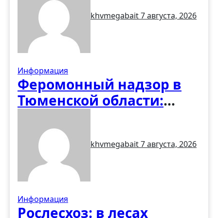
восстановлению
khvmegabait
7 августа, 2026
деревянных храмов
Информация
Феромонный надзор в
Тюменской области:
первые итоги учёта
вредителей
khvmegabait
7 августа, 2026
Информация
Рослесхоз: в лесах