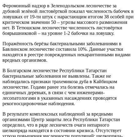
Феромонный надзор в Зеленодольском лесничестве за
дубовой зелёной листовёрткой показал численность бабочек в
ловушках от 19-ти штук с нарастающим итогом 38 особей при
критическом значении 50 – угрозы массового размножения
нет. В Тетюшском лесничестве численность листовёртки
боярышниковой – на уровне 1-2 бабочки на ловушку.
Поражённость берёзы бактериальными заболеваниями в
Бавлинском лесничестве составила 10%. Данные участки
находятся в реестре поврежденных некарантинными видами
вредных организмов.
В Болгарском лесничестве Республики Татарстан
бактериальные заболевания не выявлены. Также не
наблюдались признаки трахемикоза дуба в Кайбицком
лесничестве. Годами ранее эта болезнь отмечалась на
единичных деревьях, в связи с чем инженерами-
лесопатологами в указанных насаждениях проводятся
рекогносцировочные наблюдения.
В результате комплексных наблюдений за вредными
организмами Центр защиты леса Республики Татарстан
определил, что в ряде лесничеств очаги непарного
шелкопряда находятся в состоянии кризиса. Отсутствует
угроза повышения численности популяций: шелкопряда-