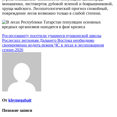
монашенки, листоверток дубовой зеленой и боярышниковой,
хруща майского. Лесопатологический прогноз спокойный,
повреждение лесов возможно только в слабой степени.
Навигация
Рослесозащиту посетили учащиеся пушкинской школы
Рослесхоз: регионам Дальнего Востока необходимо
по
своевременно водить режим ЧС в лесах в лесопожарном
записям
сезоне-2026
От
khvmegabait
Похожие записи