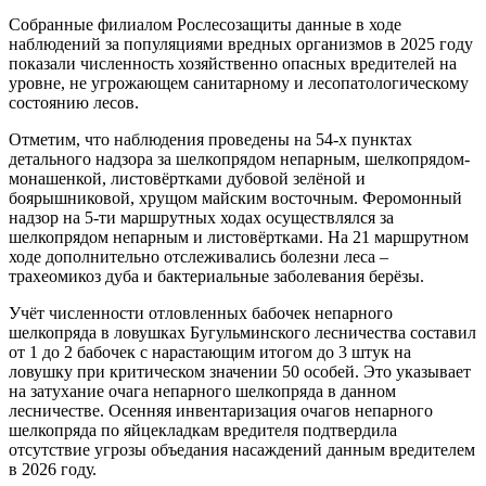
Собранные филиалом Рослесозащиты данные в ходе
наблюдений за популяциями вредных
организмов в 2025 году
показали численность хозяйственно опасных вредителей на
уровне, не угрожающем санитарному и лесопатологическому
состоянию лесов.
Отметим, что наблюдения проведены на 54-х пунктах
детального надзора за шелкопрядом непарным, шелкопрядом-
монашенкой, листовёртками дубовой зелёной и
боярышниковой, хрущом майским восточным. Феромонный
надзор на 5-ти маршрутных ходах осуществлялся за
шелкопрядом непарным и листовёртками. На 21 маршрутном
ходе дополнительно отслеживались болезни леса –
трахеомикоз дуба и бактериальные заболевания берёзы.
Учёт численности отловленных бабочек непарного
шелкопряда в ловушках Бугульминского лесничества составил
от 1 до 2 бабочек с нарастающим итогом до 3 штук на
ловушку при критическом значении 50 особей. Это указывает
на затухание очага непарного шелкопряда в данном
лесничестве. Осенняя инвентаризация очагов непарного
шелкопряда по яйцекладкам вредителя подтвердила
отсутствие угрозы объедания насаждений данным вредителем
в 2026 году.