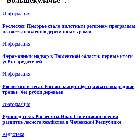
"Большекулачье".
Информация
Рослесхоз: Поморье стало пилотным регионом программы
по восстановлению деревянных храмов
Информация
Феромонный надзор в Тюменской области: первые итоги
учёта вредителей
Информация
Рослесхоз: в лесах России начнут обустраивать «народные
тропы» без рубки деревьев
Информация
Руководитель Рослесхоза Иван Советников оценил
развитие лесного хозяйства в Чеченской Республике
Кедротека