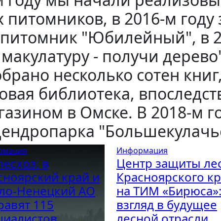
 питомников, в 2016-м году
питомник "Юбилейный", в 2
акулатуру - получи дерево",
брано несколько сотен книг
овая библиотека, впоследс
азином в Омске. В 2018-м г
дендропарка "Большекулачь
рмация
Информация
лесхоз: в
Центр защиты ле
сноярский край и
Красноярского кр
ло-Ненецкий АО
на ТИМ «Бирюса»
равят 115
взгляд в будущее
циалистов
лесной отрасли