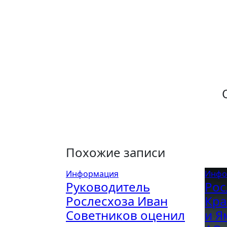
по
записям
Похожие записи
Информация
Инфо
Руководитель
Рос
Рослесхоза Иван
Кра
Советников оценил
и Я