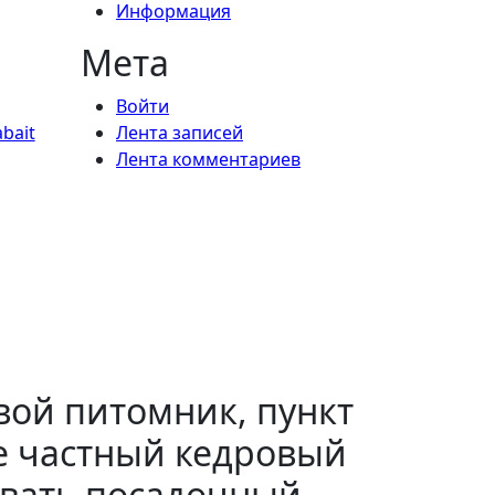
Информация
Мета
Войти
Лента записей
bait
Лента комментариев
свой питомник, пункт
же частный кедровый
ывать посадочный