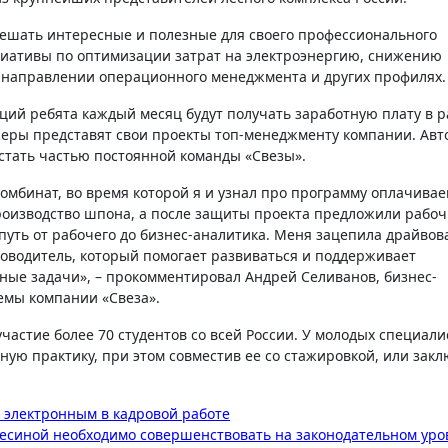
решать интересные и полезные для своего профессионального
циативы по оптимизации затрат на электроэнергию, снижению
в направлении операционного менеджмента и других профилях.
ций ребята каждый месяц будут получать заработную плату в 
стажеры представят свои проекты топ-менеджменту компании. Ав
стать частью постоянной команды «Свезы».
комбинат, во время которой я и узнал про программу оплачива
производство шпона, а после защиты проекта предложили рабо
путь от рабочего до бизнес-аналитика. Меня зацепила драйвов
ководитель, который помогает развиваться и поддерживает
сные задачи», – прокомментировал Андрей Селиванов, бизнес-
емы компании «Свеза».
участие более 70 студентов со всей России. У молодых специали
ную практику, при этом совместив ее со стажировкой, или зак
к электронным в кадровой работе
весиной необходимо совершенствовать на законодательном уро