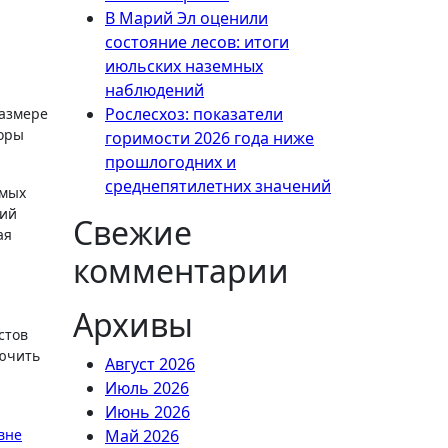
В Марий Эл оценили
состояние лесов: итоги
июльских наземных
наблюдений
Рослесхоз: показатели
размере
торы
горимости 2026 года ниже
прошлогодних и
среднепятилетних значений
емых
чий
Свежие
ая
комментарии
Архивы
стов
лючить
Август 2026
Июль 2026
Июнь 2026
вне
Май 2026