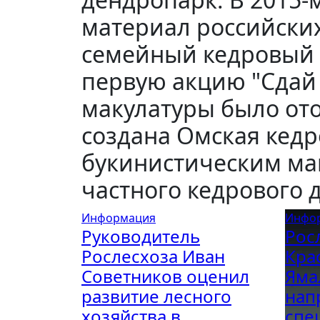
материал российских
семейный кедровый 
первую акцию "Сдай м
макулатуры было ото
создана Омская кедр
букинистическим маг
частного кедрового 
Информация
Инфо
Руководитель
Рос
Рослесхоза Иван
Кра
Советников оценил
Яма
развитие лесного
нап
хозяйства в
спе