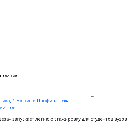
питомник
тика, Лечение и Профилактика –
умистов
веза» запускает летнюю стажировку для студентов вузов 