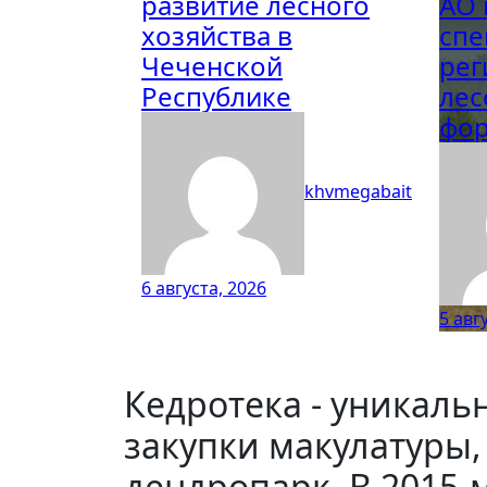
развитие лесного
АО 
хозяйства в
спе
Чеченской
рег
Республике
ле
фо
khvmegabait
6 августа, 2026
5 авг
Кедротека - уникальн
закупки макулатуры,
дендропарк. В 2015