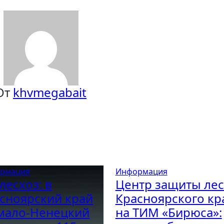
От
khvmegabait
рмация
Информация
лесхоз: в
Центр защиты лес
сноярский край
Красноярского кр
мало-Ненецкий
на ТИМ «Бирюса»: