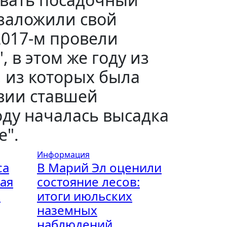
 заложили свой
017-м провели
 в этом же году из
, из которых была
твии ставшей
оду началась высадка
е".
Информация
са
В Марий Эл оценили
ая
состояние лесов:
:
итоги июльских
наземных
наблюдений