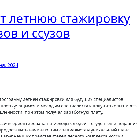
ет летнюю стажировку
зов и ссузов
ня, 2024
 программу летней стажировки для будущих
специалистов
жность учащимся и молодым специалистам получить опыт и отт
енности, при этом получая заработную плату.
сия» ориентирована на молодых людей – студентов и недавни
 – предоставить начинающим специалистам уникальный шанс
з крупнейших представителей лесного комплекса России.