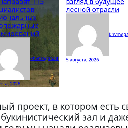
направят 115
взгляд в будущее
циалистов
лесной отрасли
иональных
сопожарных
рмирований
khvmega
khvmegabait
5 августа, 2026
уста, 2026
ый проект, в котором есть 
 букинистический зал и да
-м году мы начали реализов