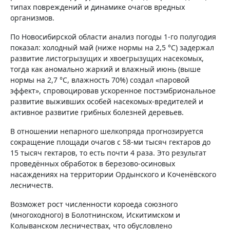
типах повреждений и динамике очагов вредных
организмов.
По Новосибирской области анализ погоды 1-го полугодия
показал: холодный май (ниже нормы на 2,5 °С) задержал
развитие листогрызущих и хвоегрызущих насекомых,
тогда как аномально жаркий и влажный июнь (выше
нормы на 2,7 °С, влажность 70%) создал «паровой
эффект», спровоцировав ускоренное постэмбриональное
развитие выживших особей насекомых-вредителей и
активное развитие грибных болезней деревьев.
В отношении непарного шелкопряда прогнозируется
сокращение площади очагов с 58-ми тысяч гектаров до
15 тысяч гектаров, то есть почти 4 раза. Это результат
проведённых обработок в березово-осиновых
насаждениях на территории Ордынского и Коченёвского
лесничеств.
Возможет рост численности короеда союзного
(многоходного) в Болотнинском, Искитимском и
Колыванском лесничествах, что обусловлено