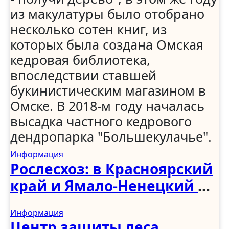
из макулатуры было отобрано
несколько сотен книг, из
которых была создана Омская
кедровая библиотека,
впоследствии ставшей
букинистическим магазином в
Омске. В 2018-м году началась
высадка частного кедрового
дендропарка "Большекулачье".
Информация
Рослесхоз: в Красноярский
край и Ямало-Ненецкий АО
направят 115
Информация
специалистов
Центр защиты леса