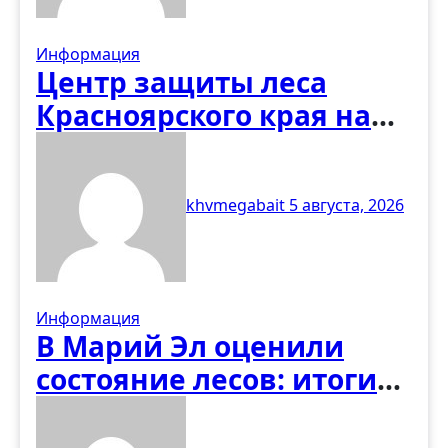
лесопожарных
формирований
Информация
Центр защиты леса
Красноярского края на
ТИМ «Бирюса»: взгляд в
будущее лесной отрасли
khvmegabait
5 августа, 2026
Информация
В Марий Эл оценили
состояние лесов: итоги
июльских наземных
наблюдений