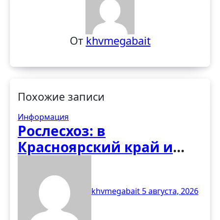
От
khvmegabait
Похожие записи
Информация
Рослесхоз: в
Красноярский край и
Ямало-Ненецкий АО
направят 115
khvmegabait
5 августа, 2026
специалистов
региональных