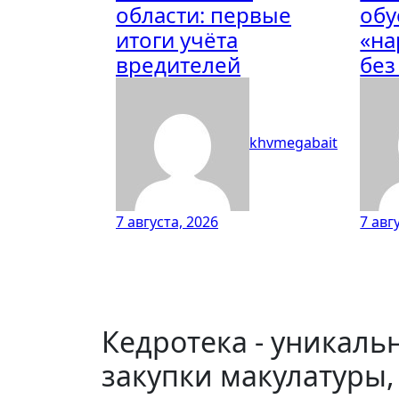
области: первые
обу
итоги учёта
«на
вредителей
без
khvmegabait
7 августа, 2026
7 авг
Кедротека - уникальн
закупки макулатуры,