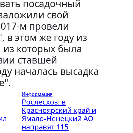
ывать посадочный
 заложили свой
017-м провели
 в этом же году из
, из которых была
твии ставшей
оду началась высадка
е".
Информация
Рослесхоз: в
Красноярский край и
ил
Ямало-Ненецкий АО
направят 115