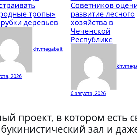
страивать
Советников оцен
родные тропы»
развитие лесного
 рубки деревьев
хозяйства в
Чеченской
Республике
khvmegabait
khvmega
уста, 2026
6 августа, 2026
ый проект, в котором есть 
 букинистический зал и да