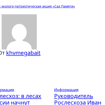
я эколого-патриотическая акция «Сад Памяти»
От
khvmegabait
рмация
Информация
лесхоз: в лесах
Руководитель
сии начнут
Рослесхоза Иван