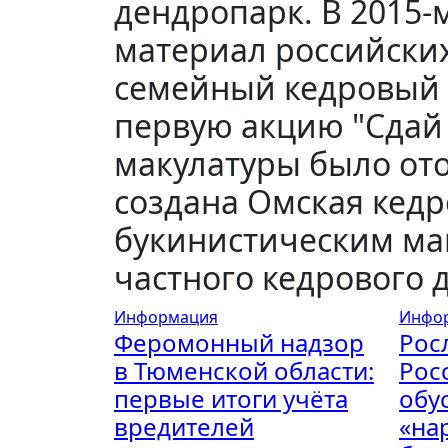
дендропарк. В 2015
материал российских
семейный кедровый 
первую акцию "Сдай м
макулатуры было ото
создана Омская кедр
букинистическим маг
частного кедрового 
Информация
Инфо
Феромонный надзор
Росл
в Тюменской области:
Рос
первые итоги учёта
обу
вредителей
«на