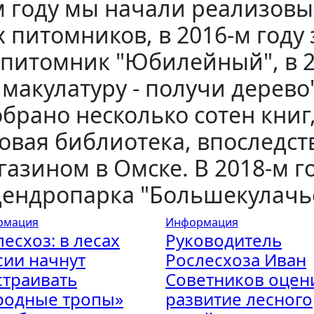
-м году мы начали реализов
 питомников, в 2016-м году
питомник "Юбилейный", в 2
акулатуру - получи дерево",
брано несколько сотен книг
овая библиотека, впоследс
азином в Омске. В 2018-м г
дендропарка "Большекулачь
рмация
Информация
есхоз: в лесах
Руководитель
сии начнут
Рослесхоза Иван
страивать
Советников оцен
родные тропы»
развитие лесного