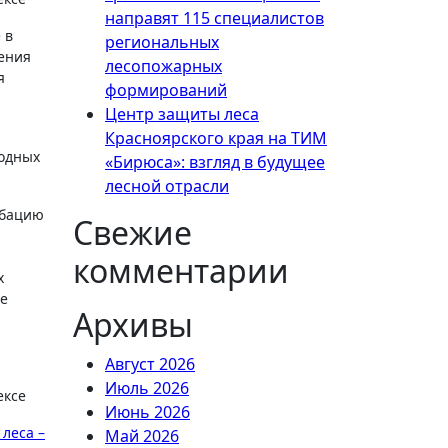
направят 115 специалистов
 в
региональных
ения
лесопожарных
я
формирований
Центр защиты леса
Красноярского края на ТИМ
родных
«Бирюса»: взгляд в будущее
лесной отрасли
обацию
Свежие
комментарии
х
ие
Архивы
Август 2026
Июль 2026
Июнь 2026
леса –
Май 2026