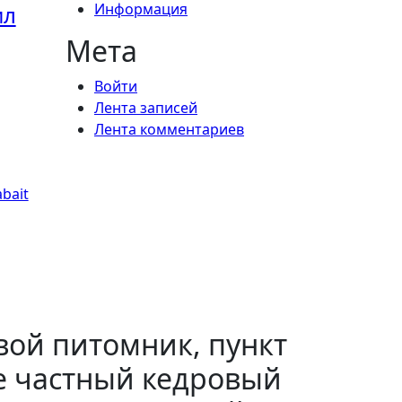
Информация
ил
Мета
Войти
Лента записей
Лента комментариев
bait
свой питомник, пункт
же частный кедровый