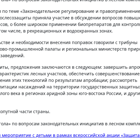
ол по теме «Законодательное регулирование и
правоприменение
 Рослесозащиты приняла участие в обсуждении вопросов повыш
рсов, о более широком применении биопрепаратов для контрол
том числе, в рекреационных и водоохранных зонах.
стве и необходимости внесения поправок говорили с трибуны
ргово-промышленной палаты и региональных министерств при
 заведений.
щиты, предложения заключаются в следующем: завершить апр
арактеристик лесных участков, обеспечить совершенствование
ения этих технологий по результатам апробации; рассмотреть
литации насаждений на территории государственных защитны
лого века в регионах аридной зоны юго-востока России, и друг
хопутной части страны.
 мероприятие с детьми в рамках всероссийской акции «Защита 