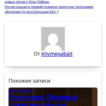
новых лесов к Дню Победы
по
Рослесозащита первой освоила пилотную программу
записям
обучения по эксплуатации БАС
От
khvmegabait
Похожие записи
Информация
Рослесхоз: Поморье
стало пилотным