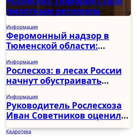
Рослесхоз: Поморье стало
пилотным регионом
программы по
Информация
восстановлению
Феромонный надзор в
деревянных храмов
Тюменской области:
первые итоги учёта
Информация
вредителей
Рослесхоз: в лесах России
начнут обустраивать
«народные тропы» без
Информация
рубки деревьев
Руководитель Рослесхоза
Иван Советников оценил
развитие лесного
Кедротека
хозяйства в Чеченской