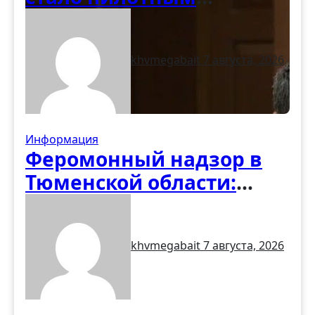
регионом программы по
восстановлению
khvmegabait
7 августа, 2026
деревянных храмов
Информация
Феромонный надзор в
Тюменской области:
первые итоги учёта
вредителей
khvmegabait
7 августа, 2026