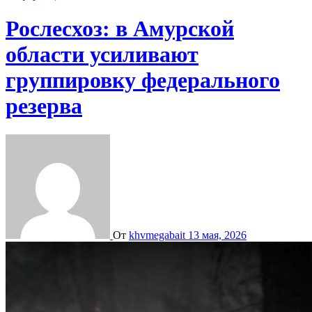
Рослесхоз: в Амурской
области усиливают
группировку федерального
резерва
От
khvmegabait
13 мая, 2026