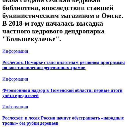
была создана Омская кедровая
библиотека, впоследствии ставшей
букинистическим магазином в Омске.
В 2018-м году началась высадка
частного кедрового дендропарка
"Большекулачье".
Информация
Рослесхоз: Поморье стало пилотным регионом программы
по восстановлению деревянных храмов
Информация
Феромонный надзор в Тюменской области: первые итоги
учёта вредителей
Информация
Рослесхоз: в лесах России начнут обустраивать «народные
тропы» без рубки деревьев