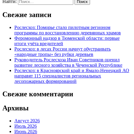
Найти:
Свежие записи
Рослесхоз: Поморье стало пилотным регионом
программы по восстановлению деревянных храмов
Феромонный надзор в Тюменской области: первые
итоги учёта вредителей
Рослесхоз: в лесах России начнут обустраивать
«народные тропы» без рубки деревьев
Руководитель Рослесхоза Иван Советников оценил
развитие лесного хозяйства в Чеченской Республике
Рослесхоз: в Красноярский край и Ямало-Ненецкий АО
направят 115 специалистов региональных
лесопожарных формирований
Свежие комментарии
Архивы
Август 2026
Июль 2026
Июнь 2026