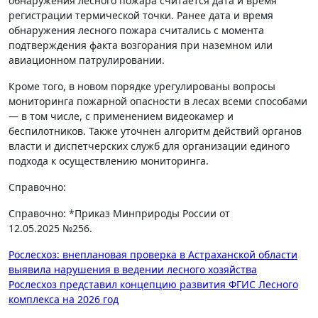
обнаружения лесного пожара считается дата и время
регистрации термической точки. Ранее дата и время
обнаружения лесного пожара считались с момента
подтверждения факта возгорания при наземном или
авиационном патрулировании.
Кроме того, в новом порядке урегулированы вопросы
мониторинга пожарной опасности в лесах всеми способами
— в том числе, с применением видеокамер и
беспилотников. Также уточнен алгоритм действий органов
власти и диспетчерских служб для организации единого
подхода к осуществлению мониторинга.
Справочно:
Справочно: *Приказ Минприроды России от
12.05.2025 №256.
Навигация
Рослесхоз: внеплановая проверка в Астраханской области
выявила нарушения в ведении лесного хозяйства
по
Рослесхоз представил концепцию развития ФГИС Лесного
записям
комплекса на 2026 год