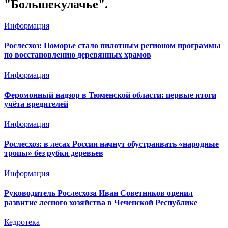
"Большекулачье".
Информация
Рослесхоз: Поморье стало пилотным регионом программы
по восстановлению деревянных храмов
Информация
Феромонный надзор в Тюменской области: первые итоги
учёта вредителей
Информация
Рослесхоз: в лесах России начнут обустраивать «народные
тропы» без рубки деревьев
Информация
Руководитель Рослесхоза Иван Советников оценил
развитие лесного хозяйства в Чеченской Республике
Кедротека