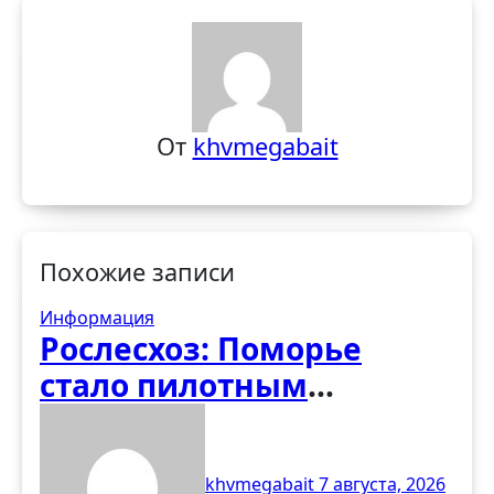
От
khvmegabait
Похожие записи
Информация
Рослесхоз: Поморье
стало пилотным
регионом программы по
восстановлению
khvmegabait
7 августа, 2026