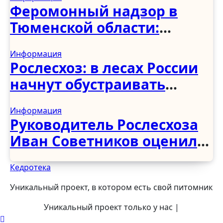
восстановлению
Феромонный надзор в
деревянных храмов
Тюменской области:
первые итоги учёта
Информация
вредителей
Рослесхоз: в лесах России
начнут обустраивать
«народные тропы» без
Информация
рубки деревьев
Руководитель Рослесхоза
Иван Советников оценил
развитие лесного
Кедротека
хозяйства в Чеченской
Республике
Уникальный проект, в котором есть свой питомник
Уникальный проект только у нас
|