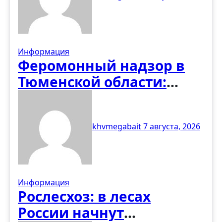
деревянных храмов
Информация
Феромонный надзор в
Тюменской области:
первые итоги учёта
вредителей
khvmegabait
7 августа, 2026
Информация
Рослесхоз: в лесах
России начнут