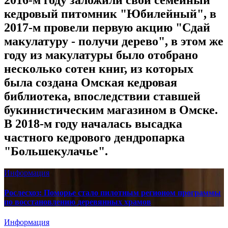
2016-м году заложили свой семейный
кедровый питомник "Юбилейный", в
2017-м провели первую акцию "Сдай
макулатуру - получи дерево", в этом же
году из макулатуры было отобрано
несколько сотен книг, из которых
была создана Омская кедровая
библиотека, впоследствии ставшей
букинистическим магазином в Омске.
В 2018-м году началась высадка
частного кедрового дендропарка
"Большекулачье".
Информация
Рослесхоз: Поморье стало пилотным регионом программы
по восстановлению деревянных храмов
Информация