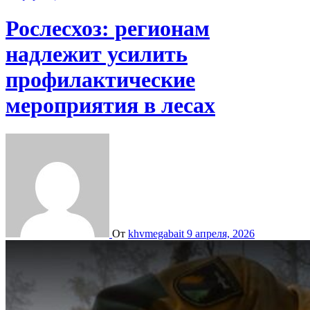
Рослесхоз: регионам
надлежит усилить
профилактические
мероприятия в лесах
От
khvmegabait
9 апреля, 2026