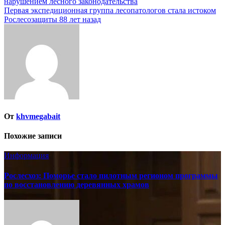
нарушением лесного законодательства
Первая экспедиционная группа лесопатологов стала истоком
Рослесозащиты 88 лет назад
От
khvmegabait
Похожие записи
Информация
Рослесхоз: Поморье стало пилотным регионом программы
по восстановлению деревянных храмов