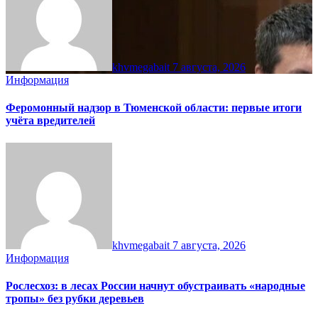
khvmegabait
7 августа, 2026
Информация
Феромонный надзор в Тюменской области: первые итоги
учёта вредителей
khvmegabait
7 августа, 2026
Информация
Рослесхоз: в лесах России начнут обустраивать «народные
тропы» без рубки деревьев