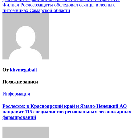
Филиал Рослесозащиты обследовал сеянцы в лесных
питомниках Самарской области
От
khvmegabait
Похожие записи
Информация
Рослесхоз: в Красноярский край и Ямало-Ненецкий АО
направят 115 специалистов региональных лесопожарных
формирований