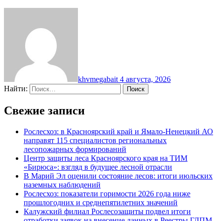
khvmegabait
4 августа, 2026
Найти:
Свежие записи
Рослесхоз: в Красноярский край и Ямало-Ненецкий АО
направят 115 специалистов региональных
лесопожарных формирований
Центр защиты леса Красноярского края на ТИМ
«Бирюса»: взгляд в будущее лесной отрасли
В Марий Эл оценили состояние лесов: итоги июльских
наземных наблюдений
Рослесхоз: показатели горимости 2026 года ниже
прошлогодних и среднепятилетних значений
Калужский филиал Рослесозащиты подвел итоги
отработки заявок на внесение данных в Реестры ГЛПМ