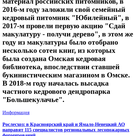
материал российских питомников, в
2016-м году заложили свой семейный
кедровый питомник "Юбилейный", в
2017-м провели первую акцию "Сдай
макулатуру - получи дерево", в этом же
году из макулатуры было отобрано
несколько сотен книг, из которых
была создана Омская кедровая
библиотека, впоследствии ставшей
букинистическим магазином в Омске.
В 2018-м году началась высадка
частного кедрового дендропарка
"Большекулачье".
Информация
Рослесхоз: в Красноярский край и Ямало-Ненецкий АО
направят 115 специалистов региональных лесопожарных
формирований