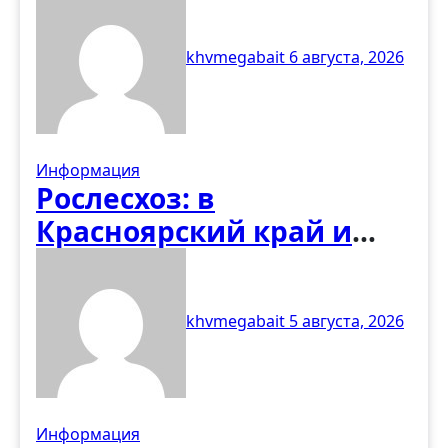
развитие лесного
khvmegabait
6 августа, 2026
хозяйства в Чеченской
Республике
Информация
Рослесхоз: в
Красноярский край и
Ямало-Ненецкий АО
направят 115
khvmegabait
5 августа, 2026
специалистов
региональных
лесопожарных
формирований
Информация