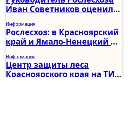
Иван Советников оценил
развитие лесного
Информация
хозяйства в Чеченской
Рослесхоз: в Красноярский
Республике
край и Ямало-Ненецкий АО
направят 115
Информация
специалистов
Центр защиты леса
региональных
Красноярского края на ТИМ
лесопожарных
«Бирюса»: взгляд в
формирований
Информация
будущее лесной отрасли
В Марий Эл оценили
состояние лесов: итоги
июльских наземных
Кедротека
наблюдений