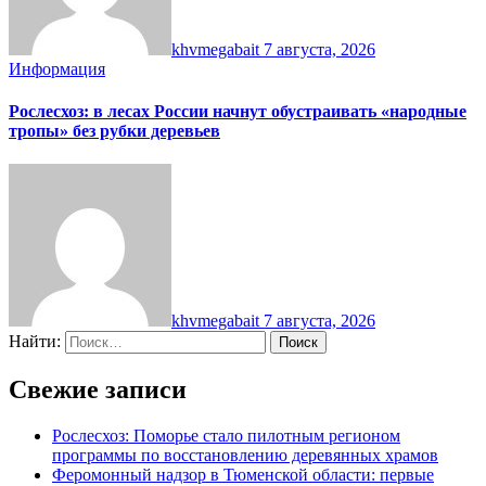
khvmegabait
7 августа, 2026
Информация
Рослесхоз: в лесах России начнут обустраивать «народные
тропы» без рубки деревьев
khvmegabait
7 августа, 2026
Найти:
Свежие записи
Рослесхоз: Поморье стало пилотным регионом
программы по восстановлению деревянных храмов
Феромонный надзор в Тюменской области: первые