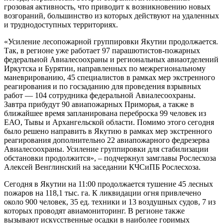
грозовая активность, что приводит к возникновению новых
возгораний, большинство из которых действуют на удаленных
и труднодоступных территориях.
«Усиление лесопожарной группировки Якутии продолжается.
Так, в регионе уже работает 97 парашютистов-пожарных
федеральной Авиалесоохраны и региональных авиаотделений
Иркутска и Бурятии, направленных по межрегиональному
маневрированию, 45 специалистов в рамках мер экстренного
реагирования и по госзаданию для проведения взрывных
работ — 104 сотрудника федеральной Авиалесоохраны.
Завтра прибудут 90 авиапожарных Приморья, а также в
ближайшее время запланирована переброска 99 человек из
ЕАО, Тывы и Архангельской области. Помимо этого сегодня
было решено направить в Якутию в рамках мер экстренного
реагирования дополнительно 22 авиапожарного федрезерва
Авиалесоохраны. Усиление группировки для стабилизации
обстановки продолжится», – подчеркнул замглавы Рослесхоза
Алексей Венглинский на заседании КЧСиПБ Рослесхоза.
Сегодня в Якутии на 11:00 продолжается тушение 45 лесных
пожаров на 118,1 тыс. га. К ликвидации огня привлечено
около 900 человек, 35 ед. техники и 13 воздушных судов, 7 из
которых проводят авиамониторинг. В регионе также
вызывают искусственные осадки в наиболее горимых