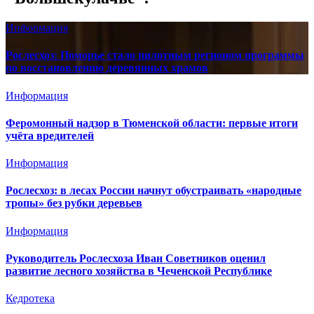
Информация
Рослесхоз: Поморье стало пилотным регионом программы
по восстановлению деревянных храмов
Информация
Феромонный надзор в Тюменской области: первые итоги
учёта вредителей
Информация
Рослесхоз: в лесах России начнут обустраивать «народные
тропы» без рубки деревьев
Информация
Руководитель Рослесхоза Иван Советников оценил
развитие лесного хозяйства в Чеченской Республике
Кедротека