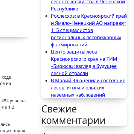
лесного хозяйства в Чеченской
Республике
Рослесхоз: в Красноярский край
и Ямало-Ненецкий АО направят
115 специалистов
региональных лесопожарных
формирований
Центр защиты леса
Красноярского края на ТИМ
«Бирюса»: взгляд в будущее
лесной отрасли
 ходе
В Марий Эл оценили состояние
ов на
лесов: итоги июльских
наземных наблюдений
 454 участка
Свежие
 на 1,2
комментарии
ались
ующих пород.