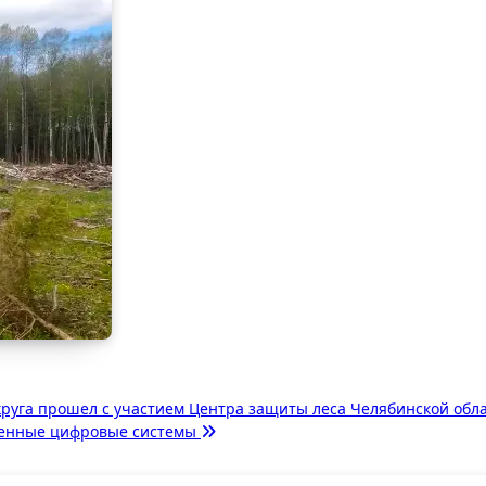
руга прошел с участием Центра защиты леса Челябинской обл
твенные цифровые системы