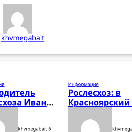
т
khvmegabait
ия
Информация
одитель
Рослесхоз: в
схоза Иван
Красноярский
ников оценил
и Ямало-Нене
тие лесного
АО направят 1
khvmegabait
6
khvmega
ства в
специалистов