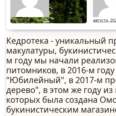
Чечен
Респу
августа, 2026
августа, 20
Кедротека - уникальный пр
макулатуры, букинистичес
м году мы начали реализ
питомников, в 2016-м год
"Юбилейный", в 2017-м пр
дерево", в этом же году и
которых была создана Омс
букинистическим магазино