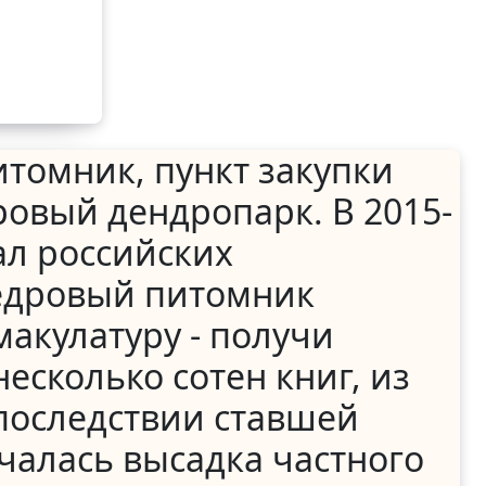
х
й
итомник, пункт закупки
ровый дендропарк. В 2015-
ал российских
кедровый питомник
акулатуру - получи
есколько сотен книг, из
последствии ставшей
чалась высадка частного