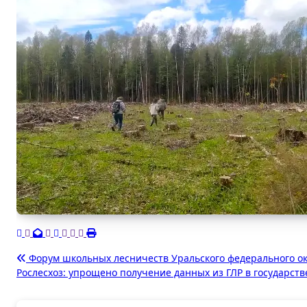
Навигация
Форум школьных лесничеств Уральского федерального ок
Рослесхоз: упрощено получение данных из ГЛР в государс
по