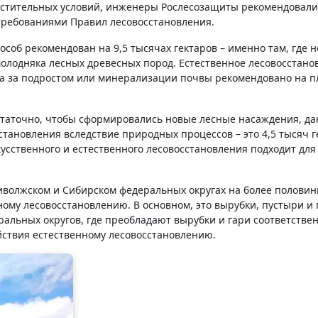
растительных условий, инженеры Рослесозащиты рекомендовали
 требованиями Правил лесовосстановления.
соб рекомендован на 9,5 тысячах гектаров – именно там, где н
молодняка лесных древесных пород. Естественное лесовосстано
а за подростом или минерализации почвы рекомендовано на п
остаточно, чтобы сформировались новые лесные насаждения, д
тановления вследствие природных процессов – это 4,5 тысяч г
усственного и естественного лесовосстановления подходит для
иволжском и Сибирском федеральных округах на более полови
ому лесовосстановлению. В основном, это вырубки, пустыри и
альных округов, где преобладают вырубки и гари соответствен
ствия естественному лесовосстановлению.