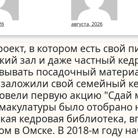
ской
региональных
блике
лесопожарны
26
августа, 2026
формировани
оект, в котором есть свой п
кий зал и даже частный кед
овывать посадочный матери
у заложили свой семейный 
овели первую акцию "Сдай м
з макулатуры было отобрано н
кая кедровая библиотека, в
м в Омске. В 2018-м году на