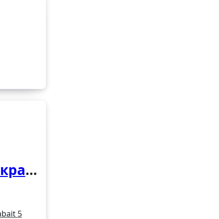
 край
цкий
15
bait
5