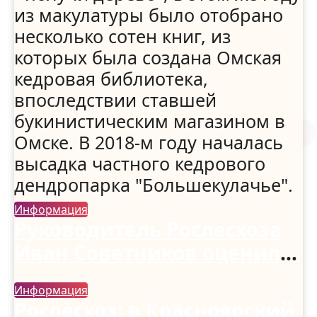
из макулатуры было отобрано
несколько сотен книг, из
которых была создана Омская
кедровая библиотека,
впоследствии ставшей
букинистическим магазином в
Омске. В 2018-м году началась
высадка частного кедрового
дендропарка "Большекулачье".
Информация
Руководитель Рослесхоза
Иван Советников оценил
развитие лесного
Информация
хозяйства в Чеченской
Рослесхоз: в Красноярский