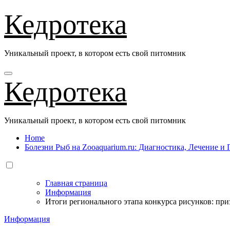
Перейти
Кедротека
к
содержанию
Уникальный проект, в котором есть свой питомник
Кедротека
Уникальный проект, в котором есть свой питомник
Home
Болезни Рыб на Zooaquarium.ru: Диагностика, Лечение 
Главная страница
Информация
Итоги регионального этапа конкурса рисунков: пр
Информация