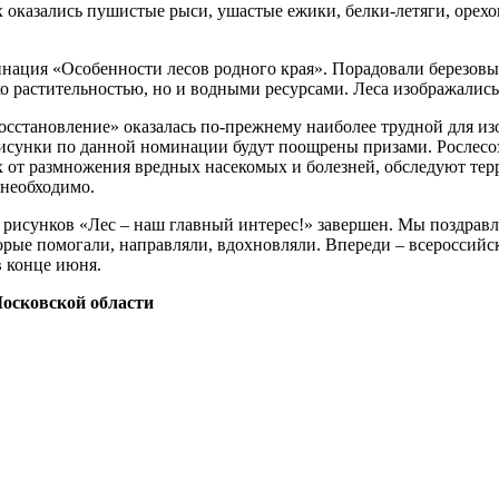
 оказались пушистые рыси, ушастые ежики, белки-летяги, орехо
инация «Особенности лесов родного края». Порадовали березов
о растительностью, но и водными ресурсами. Леса изображались 
сстановление» оказалась по-прежнему наиболее трудной для из
рисунки по данной номинации будут поощрены призами. Рослесоз
х от размножения вредных насекомых и болезней, обследуют тер
 необходимо.
 рисунков «Лес – наш главный интерес!» завершен. Мы поздравл
орые помогали, направляли, вдохновляли. Впереди – всероссийск
в конце июня.
Московской области