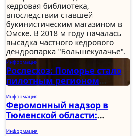
кедровая библиотека,
впоследствии ставшей
букинистическим магазином в
Омске. В 2018-м году началась
высадка частного кедрового
дендропарка "Большекулачье".
Информация
Рослесхоз: Поморье стало
пилотным регионом
программы по
Информация
восстановлению
Феромонный надзор в
деревянных храмов
Тюменской области:
первые итоги учёта
Информация
вредителей