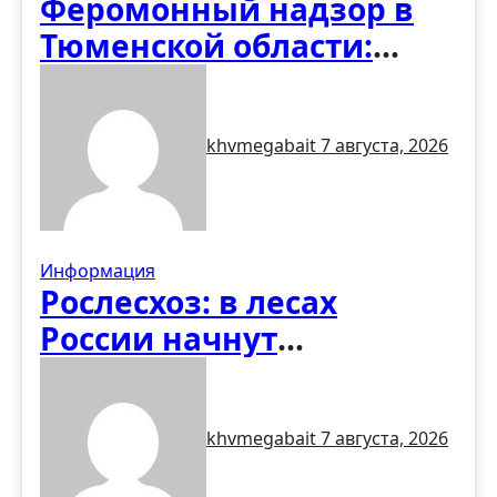
Феромонный надзор в
Тюменской области:
первые итоги учёта
вредителей
khvmegabait
7 августа, 2026
Информация
Рослесхоз: в лесах
России начнут
обустраивать «народные
тропы» без рубки
khvmegabait
7 августа, 2026
деревьев