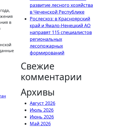
развитие лесного хозяйства
года,
в Чеченской Республике
ажения
Рослесхоз: в Красноярский
ания в
край и Ямало-Ненецкий АО
а
направят 115 специалистов
региональных
енской
лесопожарных
зданные
формирований
Свежие
комментарии
Архивы
тан
Август 2026
Июль 2026
Июнь 2026
Май 2026