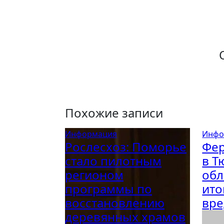
Похожие записи
Информация
Инфо
Рослесхоз: Поморье
Фе
стало пилотным
в Т
регионом
обл
программы по
ито
восстановлению
вре
деревянных храмов