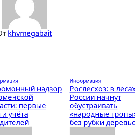
От
khvmegabait
рмация
Информация
ромонный надзор
Рослесхоз: в леса
юменской
России начнут
асти: первые
обустраивать
ги учёта
«народные тропы
дителей
без рубки деревь