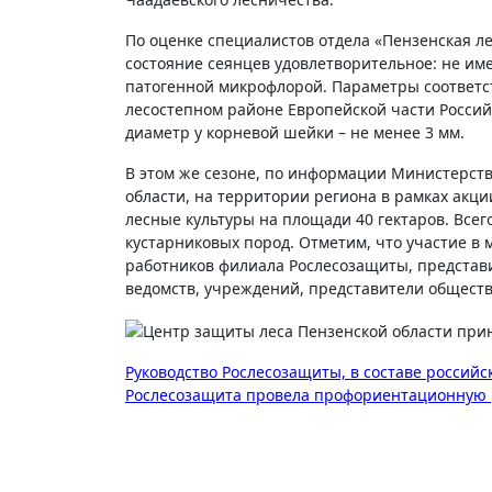
По оценке специалистов отдела «Пензенская ле
состояние сеянцев удовлетворительное: не и
патогенной микрофлорой. Параметры соответс
лесостепном районе Европейской части Российс
диаметр у корневой шейки – не менее 3 мм.
В этом же сезоне, по информации Министерств
области, на территории региона в рамках акц
лесные культуры на площади 40 гектаров. Всег
кустарниковых пород. Отметим, что участие в 
работников филиала Рослесозащиты, представи
ведомств, учреждений, представители обществ
Навигация
Руководство Рослесозащиты, в составе российс
Рослесозащита провела профориентационную 
по
записям