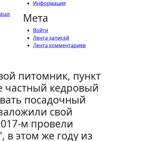
Информация
bait
Мета
Войти
Лента записей
Лента комментариев
свой питомник, пункт
же частный кедровый
ывать посадочный
 заложили свой
017-м провели
 в этом же году из