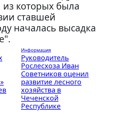
, из которых была
твии ставшей
оду началась высадка
е".
Информация
х
Руководитель
Рослесхоза Иван
Советников оценил
»
развитие лесного
ев
хозяйства в
Чеченской
Республике