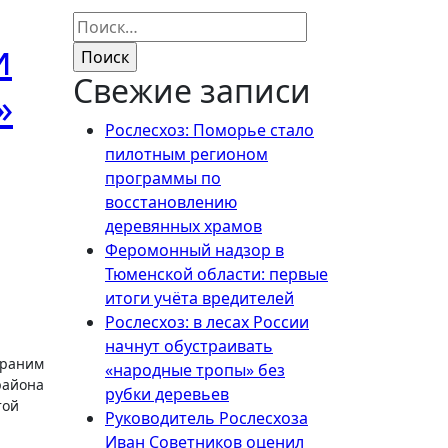
Найти:
и
Свежие записи
»
Рослесхоз: Поморье стало
пилотным регионом
программы по
восстановлению
деревянных храмов
Феромонный надзор в
Тюменской области: первые
итоги учёта вредителей
Рослесхоз: в лесах России
начнут обустраивать
раним
«народные тропы» без
района
рубки деревьев
той
Руководитель Рослесхоза
Иван Советников оценил