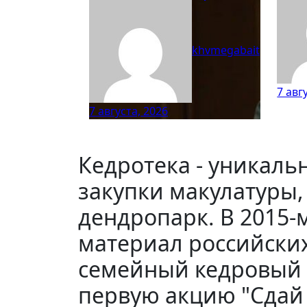
khvmegabait
7 авг
7 августа, 2026
Кедротека - уникальн
закупки макулатуры,
дендропарк. В 2015
материал российских
семейный кедровый 
первую акцию "Сдай м