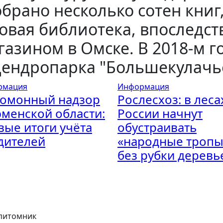
брано несколько сотен книг
овая библиотека, впоследс
азином в Омске. В 2018-м г
дендропарка "Большекулачь
рмация
Информация
омонный надзор
Рослесхоз: в леса
юменской области:
России начнут
вые итоги учёта
обустраивать
дителей
«народные тропы
без рубки деревь
 питомник