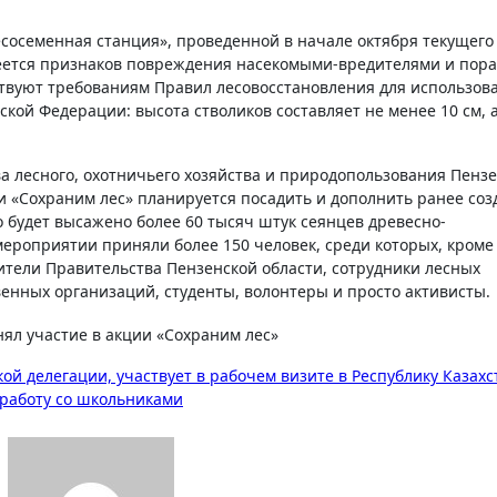
сосеменная станция», проведенной в начале октября текущего 
меется признаков повреждения насекомыми-вредителями и пор
твуют требованиям Правил лесовосстановления для использов
кой Федерации: высота стволиков составляет не менее 10 см, 
а лесного, охотничьего хозяйства и природопользования Пенз
ии «Сохраним лес» планируется посадить и дополнить ранее со
о будет высажено более 60 тысяч штук сеянцев древесно-
мероприятии приняли более 150 человек, среди которых, кроме
тели Правительства Пензенской области, сотрудники лесных
енных организаций, студенты, волонтеры и просто активисты.
кой делегации, участвует в рабочем визите в Республику Казахс
работу со школьниками