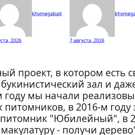
khvmegabait
khvmega
уста, 2026
7 августа, 2026
ый проект, в котором есть 
 букинистический зал и да
-м году мы начали реализов
 питомников, в 2016-м году
питомник "Юбилейный", в 2
акулатуру - получи дерево",