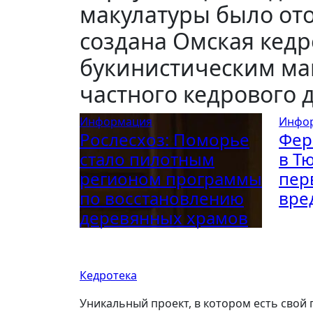
макулатуры было ото
создана Омская кедр
букинистическим маг
частного кедрового 
Информация
Инфо
Рослесхоз: Поморье
Фер
стало пилотным
в Т
регионом программы
пер
по восстановлению
вре
деревянных храмов
Кедротека
Уникальный проект, в котором есть свой