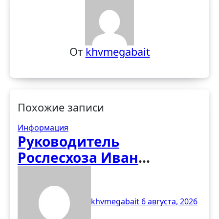
От
khvmegabait
Похожие записи
Информация
Руководитель
Рослесхоза Иван
Советников оценил
развитие лесного
khvmegabait
6 августа, 2026
хозяйства в Чеченской