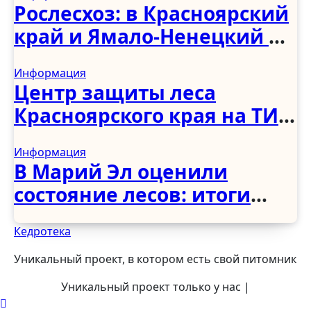
хозяйства в Чеченской
Рослесхоз: в Красноярский
Республике
край и Ямало-Ненецкий АО
направят 115
Информация
специалистов
Центр защиты леса
региональных
Красноярского края на ТИМ
лесопожарных
«Бирюса»: взгляд в
формирований
Информация
будущее лесной отрасли
В Марий Эл оценили
состояние лесов: итоги
июльских наземных
Кедротека
наблюдений
Уникальный проект, в котором есть свой питомник
Уникальный проект только у нас
|