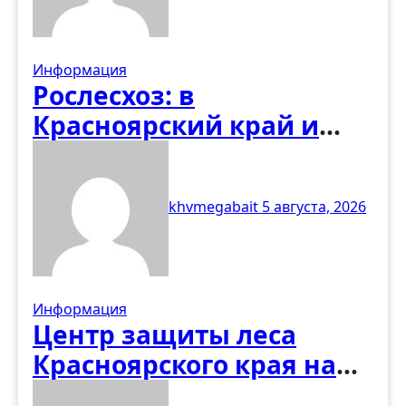
Республике
Информация
Рослесхоз: в
Красноярский край и
Ямало-Ненецкий АО
направят 115
khvmegabait
5 августа, 2026
специалистов
региональных
лесопожарных
формирований
Информация
Центр защиты леса
Красноярского края на
ТИМ «Бирюса»: взгляд в