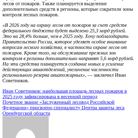
лесов от пожаров. Также планируется выделение
дополнительных средств в регионы, которые сократили зоны
контроля лесных пожаров.
«В 2026 году на охрану лесов от пожаров за счет средств
федерального бюджета будет выделено 25,3 млрд рублей.
Это на 28,4% больше, чем в 2025 году. Хочу поблагодарить
Правительство России, которое уделяет особое внимание
вопросам лесного хозяйства, в частности охране лесов от
пожаров. Кроме того, на обслуживание прежних зон
контроля в регионы дополнительно направят 5,6 млрд рублей.
На эти средства планируется создание новых и усиление
действующих авиаотделений, увеличение численности
регионального резерва авиапожарных»
, — заключил Иван
Советников.
Навигация
Иван Советников: наибольшая площадь лесных пожаров в
2025 году зафиксирована в весенний период
по
Почетное звание «Заслуженный лесовод Российской
записям
Федерации» присвоено специалисту Центра защиты леса
Оренбургской области