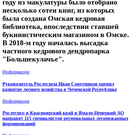
году из макулатуры было отобрано
несколько сотен книг, из которых
была создана Омская кедровая
библиотека, впоследствии ставшей
букинистическим магазином в Омске.
В 2018-м году началась высадка
частного кедрового дендропарка
"Большекулачье".
Информация
Руководитель Рослесхоза Иван Советников оценил
развитие лесного хозяйства в Чеченской Республике
Информация
Рослесхоз: в Красноярский край и Ямало-Ненецкий АО
направят 115 специалистов региональных лесопожарных
формирований