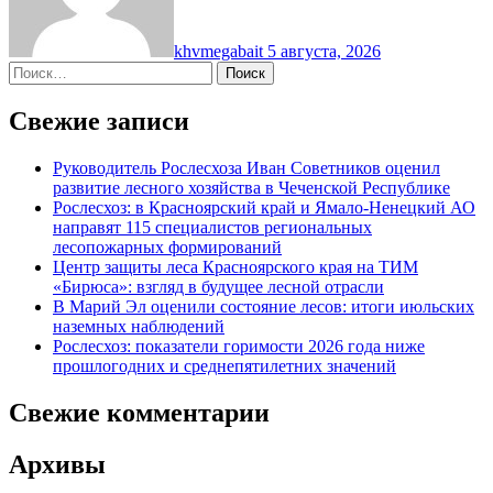
khvmegabait
5 августа, 2026
Найти:
Свежие записи
Руководитель Рослесхоза Иван Советников оценил
развитие лесного хозяйства в Чеченской Республике
Рослесхоз: в Красноярский край и Ямало-Ненецкий АО
направят 115 специалистов региональных
лесопожарных формирований
Центр защиты леса Красноярского края на ТИМ
«Бирюса»: взгляд в будущее лесной отрасли
В Марий Эл оценили состояние лесов: итоги июльских
наземных наблюдений
Рослесхоз: показатели горимости 2026 года ниже
прошлогодних и среднепятилетних значений
Свежие комментарии
Архивы