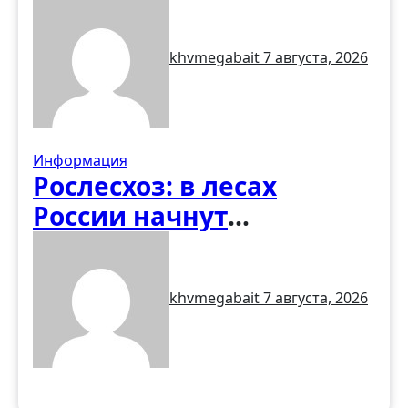
первые итоги учёта
вредителей
khvmegabait
7 августа, 2026
Информация
Рослесхоз: в лесах
России начнут
обустраивать «народные
тропы» без рубки
khvmegabait
7 августа, 2026
деревьев