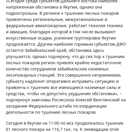
«Сегодня среди субъектов Дальнего Востока наиболее
напряженная обстановка в Якутии, однако она
подконтрольна. В регионе к тушению лесных пожаров
привлечены региональные, межрегиональные и
федеральные авиапожарные, работает тяжелая техника
и авиация, благодаря которой в том числе вызывают
искусственные осадки, усиление группировок Якутии
продолжается. Другим наиболее горимым субъектом ДФО
остается Забайкальский край, обстановка здесь
улучшается, однако подчеркну, что до сих пор к тушению
лесных пожаров регион привлек крайне недостаточное
количество сотрудников забайкальских наземных
лесопожарных станций. Это совершенно неприемлемо,
субъекту надлежит оперативно исправить ситуацию и
привлечь к тушению все имеющиеся наземные силы и
средства, чтобы не допустить ухудшения обстановки», –
подчеркнул замглавы Рослесхоза Алексей Венглинский на
заседании Федерального штаба по координации
деятельности по тушению лесных пожаров.
Сегодня в Якутии на 11:00 по мск продолжалось тушение
61 лесного пожара на 116,7 тыс. га. К ликвидации огня