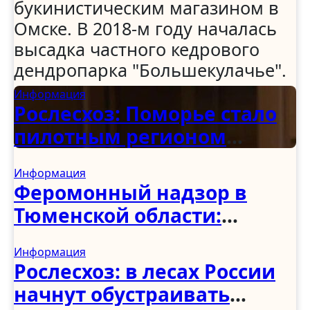
букинистическим магазином в
Омске. В 2018-м году началась
высадка частного кедрового
дендропарка "Большекулачье".
Информация
Рослесхоз: Поморье стало
пилотным регионом
программы по
Информация
восстановлению
Феромонный надзор в
деревянных храмов
Тюменской области:
первые итоги учёта
Информация
вредителей
Рослесхоз: в лесах России
начнут обустраивать