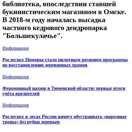
библиотека, впоследствии ставшей
букинистическим магазином в Омске.
В 2018-м году началась высадка
частного кедрового дендропарка
"Большекулачье".
Информация
Рослесхоз: Поморье стало пилотным регионом программы
по восстановлению деревянных храмов
Информация
Феромонный надзор в Тюменской области: первые итоги
учёта вредителей
Информация
Рослесхоз: в лесах России начнут обустраивать «народные
тропы» без рубки деревьев