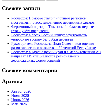
Свежие записи
Рослесхоз: Поморье стало пилотным регионом
программы по восстановлению деревянных храмов
Феромонный надзор в Тюменской области: первые
итоги учёта вредителей
Рослесхоз: в лесах России начнут обустраивать
«народные тропы» без рубки деревьев
Руководитель Рослесхоза Иван Советников оценил
развитие лесного хозяйства в Чеченской Республике
Рослесхоз: в Красноярский край и Ямало-Ненецкий АО
направят 115 специалистов региональных
лесопожарных формирований
Свежие комментарии
Архивы
Август 2026
Июль 2026
Июнь 2026
Май 2026