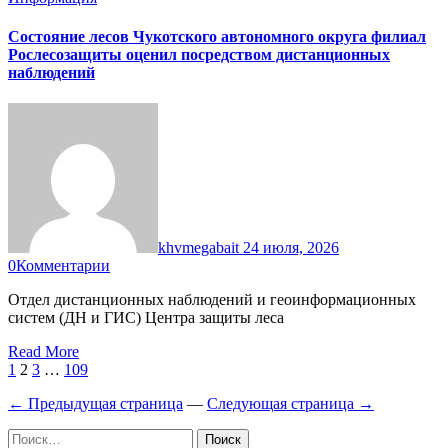
Состояние лесов Чукотского автономного округа филиал
Рослесозащиты оценил посредством дистанционных
наблюдений
khvmegabait
24 июля, 2026
0
Комментарии
Отдел дистанционных наблюдений и геоинформационных
систем (ДН и ГИС) Центра защиты леса
Read More
Навигация
1
2
3
…
109
по
← Предыдущая страница
—
Следующая страница →
записям
Найти: