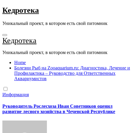
Перейти
Кедротека
к
содержанию
Уникальный проект, в котором есть свой питомник
Кедротека
Уникальный проект, в котором есть свой питомник
Home
Болезни Рыб на Zooaquarium.ru: Диагностика, Лечение и
Профилактика – Руководство для Ответственных
Аквариумистов
Информация
Руководитель Рослесхоза Иван Советников оценил
развитие лесного хозяйства в Чеченской Республике