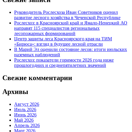
Руководитель Рослесхоза Иван Советников оценил
развитие лесного хозяйства в Чеченской Республике
Рослесхоз: в Красноярский край и Ямало-Ненецкий АО
направят 115 специалистов региональных
лесопожарных формирований
Центр защиты леса Красноярского края на ТИМ
«Бирюса»: взгляд в будущее лесной отрасли
В Марий Эл оценили состояние лесов: итоги июльских
наземных наблюдений
Рослесхоз: показатели горимости 2026 года ниже
прошлогодних и среднепятилетних значений
Свежие комментарии
Архивы
Август 2026
Июль 2026
Июнь 2026
Май 2026
Апрель 2026
Март 2026