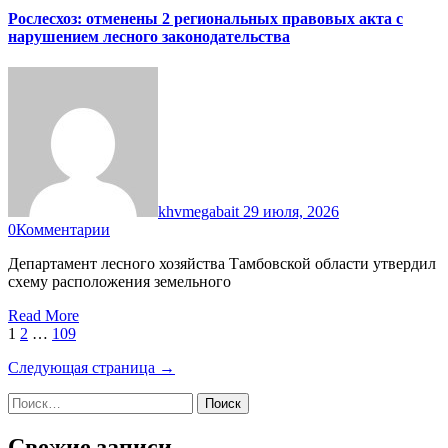
Рослесхоз: отменены 2 региональных правовых акта с
нарушением лесного законодательства
khvmegabait
29 июля, 2026
0
Комментарии
Департамент лесного хозяйства Тамбовской области утвердил
схему расположения земельного
Read More
Навигация
1
2
…
109
по
Следующая страница →
записям
Найти:
Свежие записи