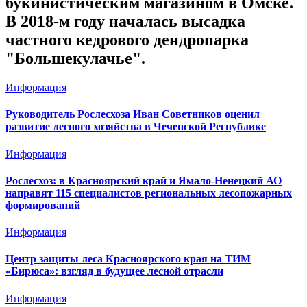
букинистическим магазином в Омске.
В 2018-м году началась высадка
частного кедрового дендропарка
"Большекулачье".
Информация
Руководитель Рослесхоза Иван Советников оценил
развитие лесного хозяйства в Чеченской Республике
Информация
Рослесхоз: в Красноярский край и Ямало-Ненецкий АО
направят 115 специалистов региональных лесопожарных
формирований
Информация
Центр защиты леса Красноярского края на ТИМ
«Бирюса»: взгляд в будущее лесной отрасли
Информация