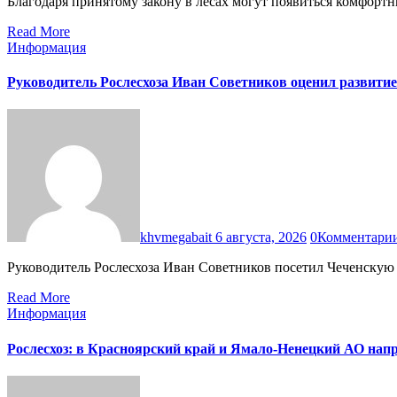
Благодаря принятому закону в лесах могут появиться комфорт
Read More
Информация
Руководитель Рослесхоза Иван Советников оценил развитие
khvmegabait
6 августа, 2026
0
Комментари
Руководитель Рослесхоза Иван Советников посетил Чеченскую
Read More
Информация
Рослесхоз: в Красноярский край и Ямало-Ненецкий АО на