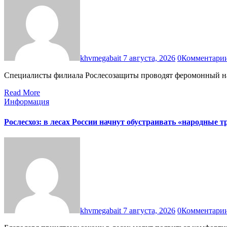
khvmegabait
7 августа, 2026
0
Комментари
Специалисты филиала Рослесозащиты проводят феромонный на
Read More
Информация
Рослесхоз: в лесах России начнут обустраивать «народные т
khvmegabait
7 августа, 2026
0
Комментари