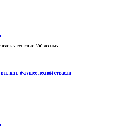
и
одолжается тушение 390 лесных…
згляд в будущее лесной отрасли
и