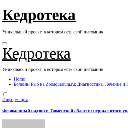
Перейти
Кедротека
к
содержанию
Уникальный проект, в котором есть свой питомник
Кедротека
Уникальный проект, в котором есть свой питомник
Home
Болезни Рыб на Zooaquarium.ru: Диагностика, Лечение 
Информация
Феромонный надзор в Тюменской области: первые итоги уч