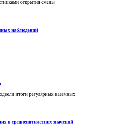
астниками открытия смены
емных наблюдений
и
одвели итоги регулярных наземных
них и среднепятилетних значений