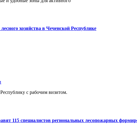
ные и удобные зоны для активного
 лесного хозяйства в Чеченской Республике
и
 Республику с рабочим визитом.
правят 115 специалистов региональных лесопожарных форми