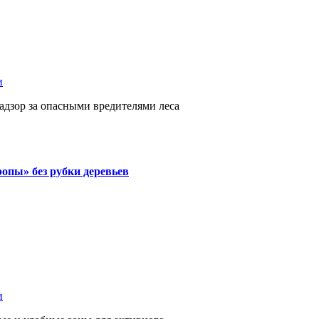
и
дзор за опасными вредителями леса
ропы» без рубки деревьев
и