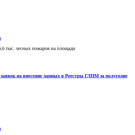
и
 6,6 тыс. лесных пожаров на площади
заявок на внесение данных в Реестры ГЛПМ за полугодие
и