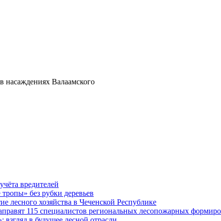
 в насаждениях Валаамского
учёта вредителей
е тропы» без рубки деревьев
ие лесного хозяйства в Чеченской Республике
направят 115 специалистов региональных лесопожарных формир
 взгляд в будущее лесной отрасли